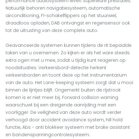
performance audiosysteem levert superieure prestaties.
Natuurlijk behoren navigatiesysteem, automatische
airconditioning, F1-schakelflippers op het stuurwiel,
draadloos opladen, DAB ontvangst en regensensor ook
tot de uitrusting van deze complete auto.
Geavanceerde systemen kunnen tijdens de rit bepaalde
taken van u overnemen. Zo kijken er als het ware steeds
extra ogen met u mee, zodat u tijdig kunt reageren op
noodsituaties. Verkeersbord-detectie herkent
verkeersborden en toont deze op het instrumentarium
van de auto. Het Lane-keeping systeem zorgt dat u mooi
binnen de lijntjes blijft. Ongemerkt buiten de rijstrook
komen is er niet meer bij. Forward collision warning
waarschuwt bij een dreigende aanrijding met een
voorligger. De veiligheid van deze auto wordt verder
verhoogd door accident avoidance system, hill hold
functie, Abs - anti blokkeer systeem met brake assistant
en bandenspanningcontrolesysteem.