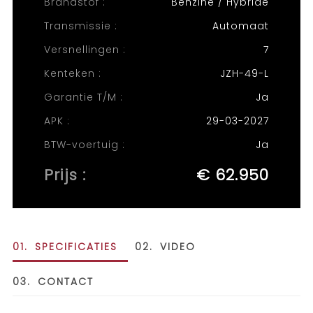
Brandstof :
Benzine / Hybride
Transmissie :
Automaat
Versnellingen :
7
Kenteken :
JZH-49-L
Garantie T/M :
Ja
APK :
29-03-2027
BTW-voertuig :
Ja
Prijs :
€ 62.950
01.
SPECIFICATIES
02.
VIDEO
03.
CONTACT