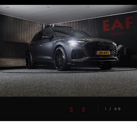
1
/
68