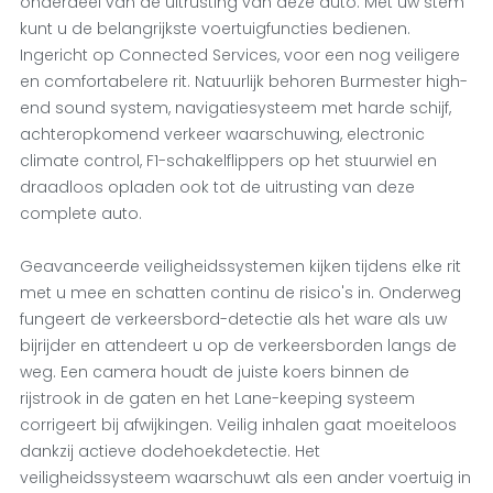
onderdeel van de uitrusting van deze auto. Met uw stem
kunt u de belangrijkste voertuigfuncties bedienen.
Ingericht op Connected Services, voor een nog veiligere
en comfortabelere rit. Natuurlijk behoren Burmester high-
end sound system, navigatiesysteem met harde schijf,
achteropkomend verkeer waarschuwing, electronic
climate control, F1-schakelflippers op het stuurwiel en
draadloos opladen ook tot de uitrusting van deze
complete auto.
Geavanceerde veiligheidssystemen kijken tijdens elke rit
met u mee en schatten continu de risico's in. Onderweg
fungeert de verkeersbord-detectie als het ware als uw
bijrijder en attendeert u op de verkeersborden langs de
weg. Een camera houdt de juiste koers binnen de
rijstrook in de gaten en het Lane-keeping systeem
corrigeert bij afwijkingen. Veilig inhalen gaat moeiteloos
dankzij actieve dodehoekdetectie. Het
veiligheidssysteem waarschuwt als een ander voertuig in