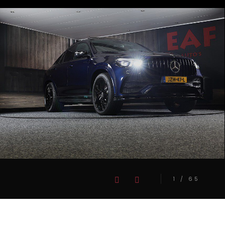
1
/
65