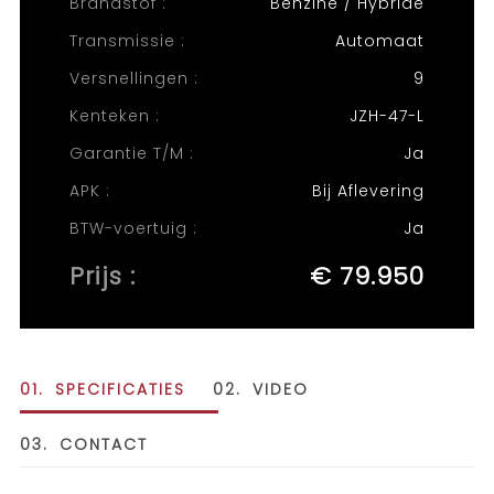
Brandstof :
Benzine / Hybride
Transmissie :
Automaat
Versnellingen :
9
Kenteken :
JZH-47-L
Garantie T/M :
Ja
APK :
Bij Aflevering
BTW-voertuig :
Ja
Prijs :
€ 79.950
01.
SPECIFICATIES
02.
VIDEO
03.
CONTACT