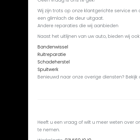
Geen vraag is ons te gek!
Wij zijn trots op onze klantgerichte service e
een glimlach de deur uitgaat.
Andere reparaties die wij aanbieden
Naast het uitlijnen van uw auto, bieden wij oo
Bandenwissel
Ruitreparatie
Schadeherstel
Spuitwerk
Benieuwd naar onze overige diensten? Bekijk 
Heeft u een vraag of wilt u meer weten over 
te nemen.