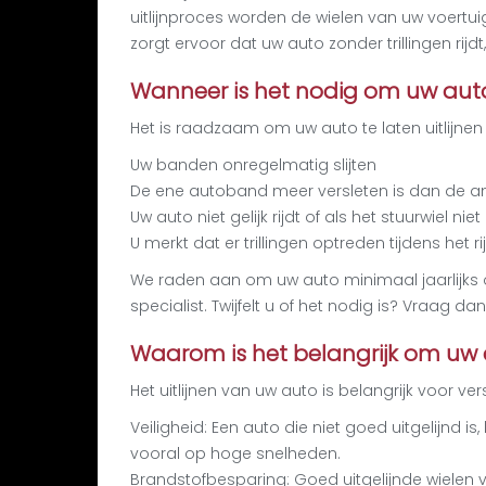
uitlijnproces worden de wielen van uw voertui
zorgt ervoor dat uw auto zonder trillingen rijd
Wanneer is het nodig om uw auto 
Het is raadzaam om uw auto te laten uitlijnen 
Uw banden onregelmatig slijten
De ene autoband meer versleten is dan de an
Uw auto niet gelijk rijdt of als het stuurwiel nie
U merkt dat er trillingen optreden tijdens het r
We raden aan om uw auto minimaal jaarlijks 
specialist. Twijfelt u of het nodig is? Vraag d
Waarom is het belangrijk om uw au
Het uitlijnen van uw auto is belangrijk voor ve
Veiligheid: Een auto die niet goed uitgelijnd is,
vooral op hoge snelheden.
Brandstofbesparing: Goed uitgelijnde wielen 