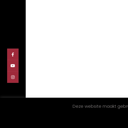
puntjes kunnen helpen. Of het nu gaat o
de aankoop van een auto of welke
autoservice dan ook, wij hebben alles in
huis en doen ons werk met passie. Graag
tot ziens!
© COPYRIGHT 2020 EAF AUTO'S | REALISATIE:
P
Deze website maakt gebrui