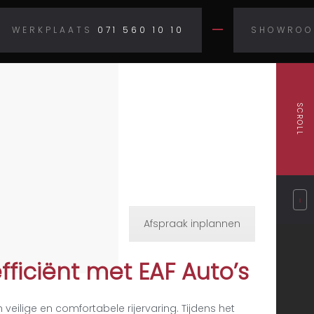
WERKPLAATS
071 560 10 10
SHOWRO
SCROLL
Afspraak inplannen
efficiënt met EAF Auto’s
n veilige en comfortabele rijervaring. Tijdens het