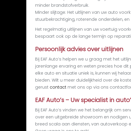
minder brandstofverbruik.
Minder slijtage: Het uitlijnen van uw auto vo
stuurbekrachtiging, roterende onderdelen, en
Het regelmatig uitlijnen van uw voertuig voork
bespaart ook op de lange termijn op reparat
Persoonlijk advies over uitlijnen
Bij EAF Auto’s helpen we u graag met het uitl
jarenlange ervaring en weten precies hoe di
elke auto en situatie uniek is, kunnen wij helaa
bieden. Wilt u meer duidelijkheid over de kost
gerust
contact
met ons op via ons contactform
EAF Auto’s – Uw specialist in auto
Bij EAF Auto’s vinden we het belangrijk om ser
over een uitgebreide showroom en nodigen u
breed scala aan diensten, van autoverkoop e