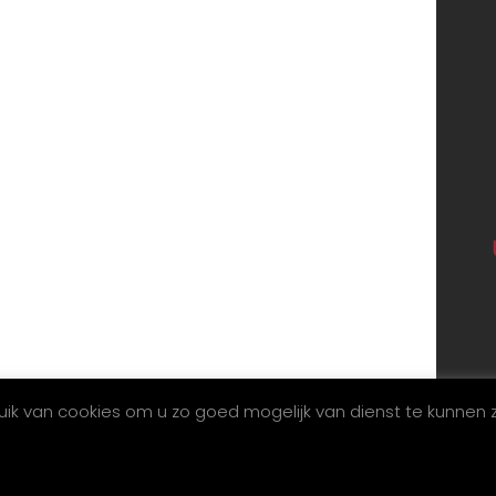
m
bedoeld als algemene informatie. Lees onze
|
|
Privacyverklaring
Cookieverklaring
Disclaimer
Sitemap
UKOO.NL
k van cookies om u zo goed mogelijk van dienst te kunnen z