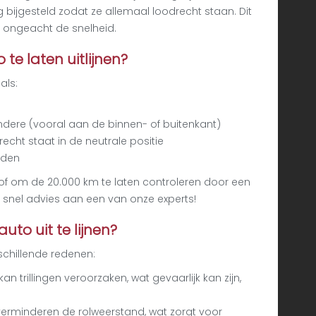
g bijgesteld zodat ze allemaal loodrecht staan. Dit
t, ongeacht de snelheid.
te laten uitlijnen?
als:
dere (vooral aan de binnen- of buitenkant)
t recht staat in de neutrale positie
ijden
of om de 20.000 km te laten controleren door een
an snel advies aan een van onze experts!
to uit te lijnen?
rschillende redenen:
 kan trillingen veroorzaken, wat gevaarlijk kan zijn,
verminderen de rolweerstand, wat zorgt voor